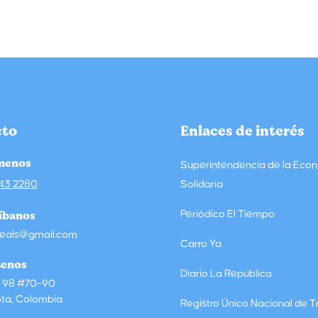
cto
Enlaces de interés
menos
Superintendencia de la Eco
143 2280
Solidaria
íbanos
Periódico El Tiempo
eals@gmail.com
Carro Ya
tenos
Diario La República
e 98 #70-90
tá, Colombia
Registro Único Nacional de T