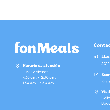
Conta
LLá
301 
Horario de atención
Lunes a viernes
Escr
7:30 a.m. - 12:30 p.m.
fonm
1:30 p.m. - 4:30 p.m.
Visí
Call
Bogo