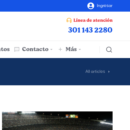
Ingresar
Línea de atención
301 143 2280
tos
Contacto
Más
All articles