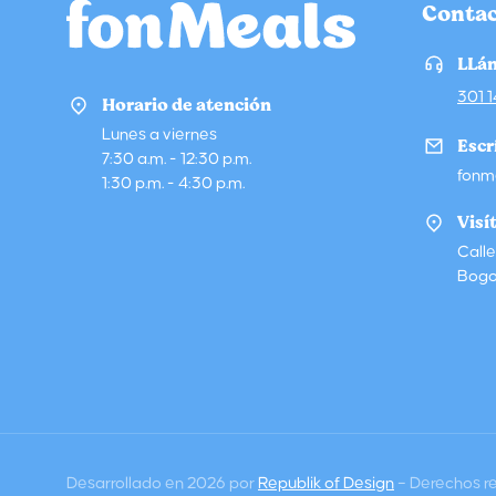
Conta
LLá
301 
Horario de atención
Lunes a viernes
Escr
7:30 a.m. - 12:30 p.m.
fonm
1:30 p.m. - 4:30 p.m.
Visí
Call
Bogo
Desarrollado en 2026 por
Republik of Design
– Derechos r