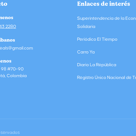
cto
Enlaces de interés
menos
Superintendencia de la Eco
143 2280
Solidaria
íbanos
Periódico El Tiempo
eals@gmail.com
Carro Ya
tenos
Diario La República
e 98 #70-90
tá, Colombia
Registro Único Nacional de T
eservados