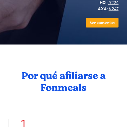
HDI:
#224
AXA:
#247
Ver convenios
Por qué afiliarse a
Fonmeals