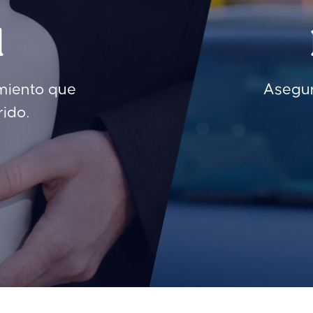
l
iento que
Asegur
rido.