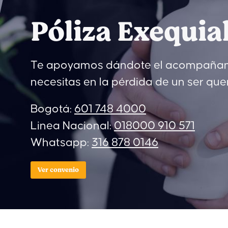
Póliza Exequia
Te apoyamos dándote el acompañam
necesitas en la pérdida de un ser que
Bogotá:
601 748 4000
Linea Nacional:
018000 910 571
Whatsapp:
316 878 0146
Ver convenio