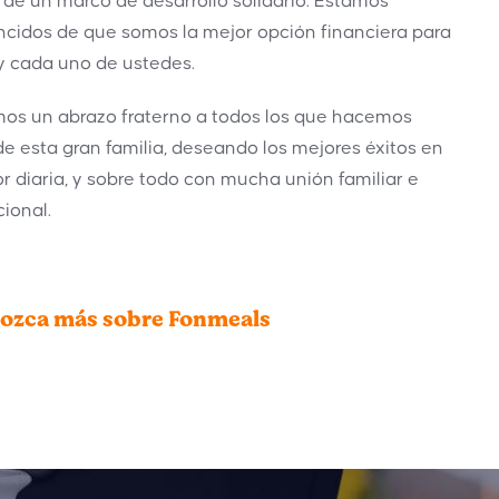
 de un marco de desarrollo solidario. Estamos
Lina Viviana Rojas
cidos de que somos la mejor opción financiera para
Administradora
y cada uno de ustedes.
lvrojas.fonmeals@meals.com.co
os un abrazo fraterno a todos los que hacemos
o
Contáctenos
de esta gran familia, deseando los mejores éxitos en
or diaria, y sobre todo con mucha unión familiar e
cional.
ozca más sobre Fonmeals