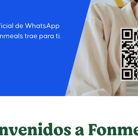
ficial de WhatsApp
nmeals trae para ti.
nvenidos a Fonm