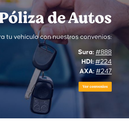
Póliza de Autos
a tu vehículo con nuestros convenios:
Sura:
#888
HDI:
#224
AXA:
#247
Ver convenios